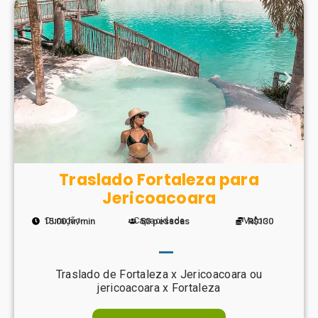
Traslado Fortaleza para
Jericoacoara
Duração
Capacidade
Valor
15:00 hr/min
50 pessoas
R$130
Traslado de Fortaleza x Jericoacoara ou
jericoacoara x Fortaleza