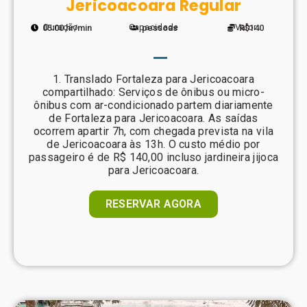
Jericoacoara Regular
Duração
Capacidade
Valor
05:00 hr/min
pessoas
R$140
1. Translado Fortaleza para Jericoacoara
compartilhado: Serviços de ônibus ou micro-
ônibus com ar-condicionado partem diariamente
de Fortaleza para Jericoacoara. As saídas
ocorrem apartir 7h, com chegada prevista na vila
de Jericoacoara às 13h. O custo médio por
passageiro é de R$ 140,00 incluso jardineira jijoca
para Jericoacoara.
RESERVAR AGORA