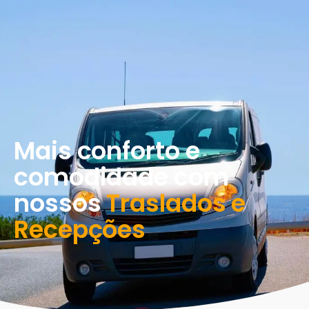
Mais conforto e
comodidade com
nossos
Traslados e
Recepções