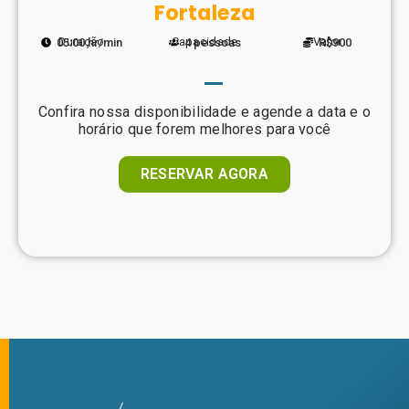
Fortaleza
Duração
Capacidade
Valor
05:00 hr/min
4 pessoas
R$900
Confira nossa disponibilidade e agende a data e o
horário que forem melhores para você
RESERVAR AGORA