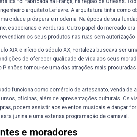
álica foi fabricada na França, na região de Orleans. To
 engenheiro arquiteto Lefévre. A arquitetura tinha como 
 uma cidade próspera e moderna. Na época de sua funda
ne, especiarias e verduras. Outro papel do mercado era 
revendiam os seus produtos nas ruas sem autorização d
éculo XIX e início do século XX, Fortaleza buscava ser u
ondições de oferecer qualidade de vida aos seus mora
o Pinhões tornou-se uma das atrações mais procuradas 
cado funciona como comércio de artesanato, venda de a
ursos, oficinas, além de apresentações culturais. Os vi
ras, podem assistir aos eventos musicais e dançar forr
sta junina e uma extensa programação de carnaval.
antes e moradores