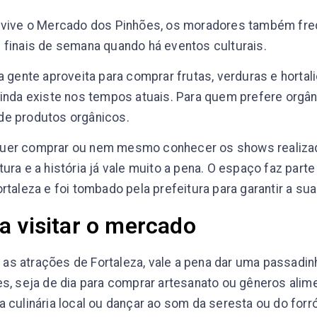
s vive o Mercado dos Pinhões, os moradores também fr
 finais de semana quando há eventos culturais.
ta gente aproveita para comprar frutas, verduras e horta
ainda existe nos tempos atuais. Para quem prefere orgâ
de produtos orgânicos.
uer comprar ou nem mesmo conhecer os shows realizad
ura e a história já vale muito a pena. O espaço faz part
ortaleza e foi tombado pela prefeitura para garantir a su
a visitar o mercado
as atrações de Fortaleza, vale a pena dar uma passadi
es, seja de dia para comprar artesanato ou gêneros alime
a culinária local ou dançar ao som da seresta ou do forró