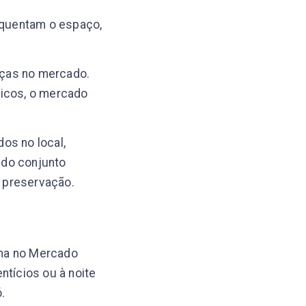
equentam o espaço,
liças no mercado.
nicos, o mercado
os no local,
e do conjunto
a preservação.
nha no Mercado
ntícios ou à noite
.