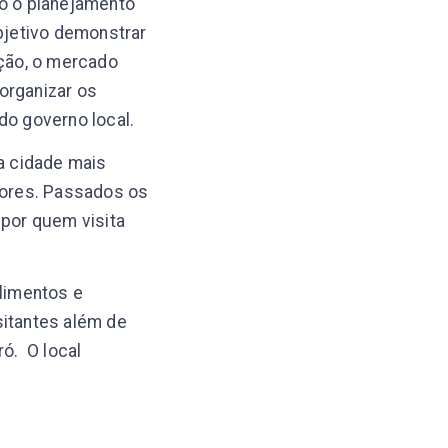
do o planejamento
objetivo demonstrar
ção, o mercado
organizar os
o governo local.
ma cidade mais
dores. Passados os
por quem visita
limentos e
sitantes além de
ó. O local