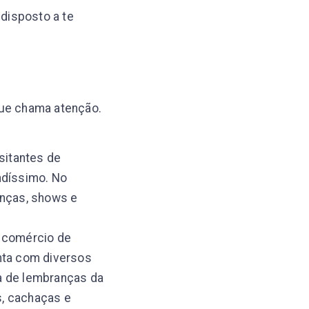
disposto a te
que chama atenção.
isitantes de
indíssimo. No
anças, shows e
o comércio de
onta com diversos
a de lembranças da
s, cachaças e