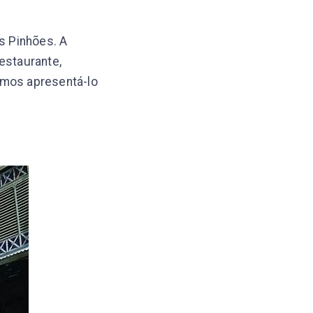
os Pinhões. A
estaurante,
amos apresentá-lo