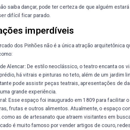
o saiba dançar, pode ter certeza de que alguém estará 
ser difícil ficar parado.
ações imperdíveis
rcado dos Pinhões não é a única atração arquitetônica 
 como:
de Alencar: De estilo neoclássico, o teatro encanta os v
prédio, há vitrais e pinturas no teto, além de um jardim l
itante pode assistir peças teatrais, apresentações de d
 uma grande experiência.
al: Esse espaço foi inaugurado em 1809 para facilitar 
ras, frutas e outros alimentos. Atualmente, o espaço c
s, como as de artesanato que atraem visitantes em busc
cado é muito famoso por vender artigos de couro, rede